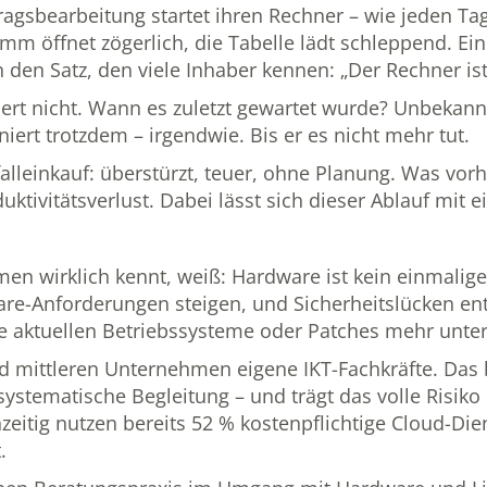
tragsbearbeitung startet ihren Rechner – wie jeden T
m öffnet zögerlich, die Tabelle lädt schleppend. Ein
 den Satz, den viele Inhaber kennen: „Der Rechner is
istiert nicht. Wann es zuletzt gewartet wurde? Unbekan
niert trotzdem – irgendwie. Bis er es nicht mehr tut.
lleinkauf: überstürzt, teuer, ohne Planung. Was vorh
tivitätsverlust. Dabei lässt sich dieser Ablauf mit e
en wirklich kennt, weiß: Hardware ist kein einmaliges
ware-Anforderungen steigen, und Sicherheitslücken e
ne aktuellen Betriebssysteme oder Patches mehr unter
d mittleren Unternehmen eigene IKT-Fachkräfte. Das 
ystematische Begleitung – und trägt das volle Risiko 
hzeitig nutzen bereits 52 % kostenpflichtige Cloud-Di
.