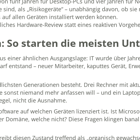
von fünf Jahren für Desktop-PCs und vier Jahren für 
re sind, als „Risikogeräte“ – unabhängig davon, ob sie
 auf allen Geräten installiert werden können.
rliches Hardware-Review statt eines reaktiven Vorgeh
n: So starten die meisten U
us einer ähnlichen Ausgangslage: IT wurde über Jahre
f entstand – neuer Mitarbeiter, kaputtes Gerät, Erwe
dlichsten Generationen besteht. Drei Rechner mit akt
sonst niemand mehr anfassen will – und ein Laptop, de
Regel, nicht die Ausnahme.
ftware auf welchen Geräten lizenziert ist. Ist Micros
 der Domäne, welche nicht? Diese Fragen klingen bana
eibt diesen Zustand treffend als „organisch gewachse