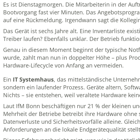
Es ist Dienstagmorgen. Die Mitarbeiterin in der Auf
Bootvorgang fast vier Minuten. Das Angebotsprogram
auf eine Rückmeldung. Irgendwann sagt die Kollegin
Das Gerät ist sechs Jahre alt. Eine Inventarliste ex
Treiber laufen? Ebenfalls unklar. Der Betrieb funktio
Genau in diesem Moment beginnt der typische Notfa
wurde, zahlt man nun in doppelter Höhe – plus Produk
Hardware-Lifecycle von Anfang an vermeiden.
Ein
IT Systemhaus
, das mittelständische Unternehm
sondern ein laufender Prozess. Geräte altern, Soft
Nichts – sie entstehen, weil veraltete Hardware kei
Laut IfM Bonn beschäftigen nur 21 % der kleinen un
Mehrheit der Betriebe betreibt ihre Hardware ohne s
Datenverluste und Sicherheitsvorfälle alleine. Gleic
Anforderungen an die lokale Endgerätequalität stellt