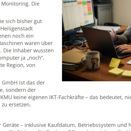
n Monitoring. Die
e sich bisher gut
 Heiligenstadt
denen noch ein
 Maschinen waren über
b. Die Inhaber wussten
Computer ja „noch“.
te Region, von
TG GmbH
ist das der
he, sondern der
 KMU keine eigenen IKT-Fachkräfte – das bedeutet, ni
 zu ersetzen.
ller Geräte – inklusive Kaufdatum, Betriebssystem und 