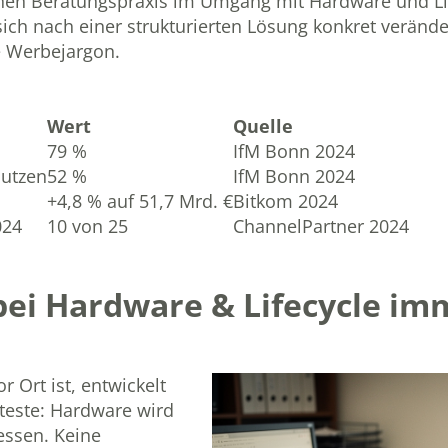
lichen Beratungspraxis im Umgang mit Hardware und L
ich nach einer strukturierten Lösung konkret verände
 Werbejargon.
Wert
Quelle
79 %
IfM Bonn 2024
nutzen
52 %
IfM Bonn 2024
+4,8 % auf 51,7 Mrd. €
Bitkom 2024
024
10 von 25
ChannelPartner 2024
bei Hardware & Lifecycle im
 Ort ist, entwickelt
teste: Hardware wird
essen. Keine