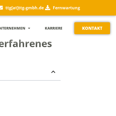
ttg[at]ttg-gmbh.de
Fernwartung
KONTAKT
NTERNEHMEN
KARRIERE
erfahrenes