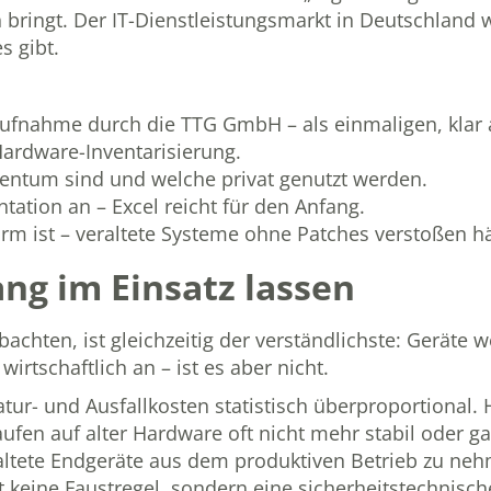
 bringt. Der IT-Dienstleistungsmarkt in Deutschland w
s gibt.
aufnahme durch die TTG GmbH
– als einmaligen, klar
 Hardware-Inventarisierung.
entum sind und welche privat genutzt werden.
tation an – Excel reicht für den Anfang.
rm ist – veraltete Systeme ohne Patches verstoßen hä
ang im Einsatz lassen
achten, ist gleichzeitig der verständlichste: Geräte 
irtschaftlich an – ist es aber nicht.
tur- und Ausfallkosten statistisch überproportional.
ufen auf alter Hardware oft nicht mehr stabil oder g
altete Endgeräte aus dem produktiven Betrieb zu neh
t keine Faustregel, sondern eine sicherheitstechnisc