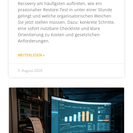
Recovery am häufigsten auftreten, wie ein
praxisnaher Restore-Test in unter einer Stunde
gelingt und welche organisatorischen Weichen
Sie jetzt stellen müssen. Dazu: konkrete Schritte,
eine sofort nutzbare Checkliste und klare
Orientierung zu Kosten und gesetzlichen
Anforderungen.
WEITERLESEN »
5. August 2026