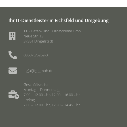
Ihr IT-Dienstleister in Eichsfeld und Umgebung
TTG Daten- und Bürosysteme GmbH
Neue Str. 13
37351 Dingelstädt
036075/5262-0
ttg[at]ttg-gmbh.de
Geschäftszeiten:
Montag – Donnerstag
7.00 – 12.00 Uhr, 12.30 – 16.00 Uhr
Freitag
7.00 – 12.00 Uhr, 12.30 – 14.45 Uhr