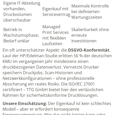
Eigene IT-Abteilung
Maximale Kontrolle
vorhanden,
Eigenkauf mit
bei definierten
Druckvolumen
Servicevertrag
Wartungszeiten
überschaubar
Managed
Betrieb in
Skalierbarkeit ohne
Print Services
Wachstumsphase,
erneute
mit flexiblen
Bedarf unklar
Investitionen
Laufzeiten
Ein oft unterschätzter Aspekt: die
DSGVO-Konformität
.
Laut der HP/Edelman-Studie erlitten 56 % der deutschen
KMU im vergangenen Jahr mindestens einen
druckbezogenen Datenverlust. Vernetzte Drucker
speichern Druckjobs, Scan-Historien und
Netzwerkkonfigurationen – ohne professionelle
Absicherung ein reales Risiko. Die
ISO/IEC 27001
zertifiziert – TTG GmbH
bietet hier den verlässlichen
Rahmen für sicherheitskonforme Drucklösungen.
Unsere Einschätzung:
Der Eigenkauf ist kein schlechtes
Modell – aber er erfordert konsequente
Eigenverantwortung. Wer das nicht leisten kann oder