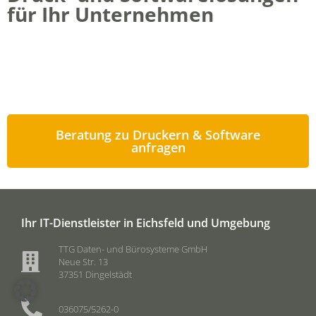
für Ihr Unternehmen
Ob Managed Print Services oder ERP-Einführung: Die
TTG GmbH betreut KMU in Nordthüringen mit
passgenauen Lösungen – vom Beratungsgespräch bis
zur Wartung.
Beratung zu Druckern & Software
anfragen
Ihr IT-Dienstleister in Eichsfeld und Umgebung
TTG Daten- und Bürosysteme GmbH
Neue Str. 13
37351 Dingelstädt
036075/5262-0