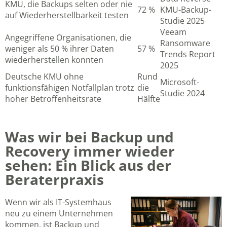
KMU, die Backups selten oder nie
72 %
KMU-Backup-
auf Wiederherstellbarkeit testen
Studie 2025
Veeam
Angegriffene Organisationen, die
Ransomware
weniger als 50 % ihrer Daten
57 %
Trends Report
wiederherstellen konnten
2025
Deutsche KMU ohne
Rund
Microsoft-
funktionsfähigen Notfallplan trotz
die
Studie 2024
hoher Betroffenheitsrate
Hälfte
Was wir bei Backup und
Recovery immer wieder
sehen: Ein Blick aus der
Beraterpraxis
Wenn wir als IT-Systemhaus
neu zu einem Unternehmen
kommen, ist Backup und