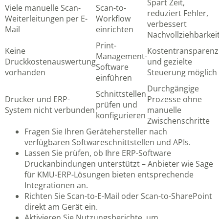
Spart Zeit,
Viele manuelle Scan-
Scan-to-
reduziert Fehler,
Weiterleitungen per E-
Workflow
verbessert
Mail
einrichten
Nachvollziehbarkei
Print-
Keine
Kostentransparenz
Management-
Druckkostenauswertung
und gezielte
Software
vorhanden
Steuerung möglich
einführen
Durchgängige
Schnittstellen
Drucker und ERP-
Prozesse ohne
prüfen und
System nicht verbunden
manuelle
konfigurieren
Zwischenschritte
Fragen Sie Ihren Gerätehersteller nach
verfügbaren Softwareschnittstellen und APIs.
Lassen Sie prüfen, ob Ihre ERP-Software
Druckanbindungen unterstützt – Anbieter wie
Sage
für KMU-ERP-Lösungen
bieten entsprechende
Integrationen an.
Richten Sie Scan-to-E-Mail oder Scan-to-SharePoint
direkt am Gerät ein.
Aktivieren Sie Nutzungsberichte, um