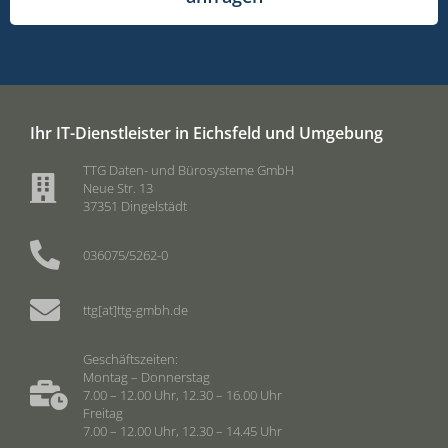
Ihr IT-Dienstleister in Eichsfeld und Umgebung
TTG Daten- und Bürosysteme GmbH
Neue Str. 13
37351 Dingelstädt
036075/5262-0
ttg[at]ttg-gmbh.de
Geschäftszeiten:
Montag – Donnerstag
7.00 – 12.00 Uhr, 12.30 – 16.00 Uhr
Freitag
7.00 – 12.00 Uhr, 12.30 – 14.45 Uhr