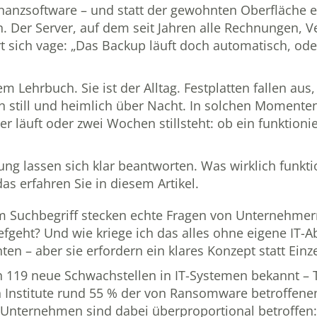
nanzsoftware – und statt der gewohnten Oberfläche e
n. Der Server, auf dem seit Jahren alle Rechnungen,
ert sich vage: „Das Backup läuft doch automatisch, od
em Lehrbuch. Sie ist der Alltag. Festplatten fallen a
 still und heimlich über Nacht. In solchen Momenten
er läuft oder zwei Wochen stillsteht: ob ein funktion
g lassen sich klar beantworten. Was wirklich funktio
as erfahren Sie in diesem Artikel.
 Suchbegriff stecken echte Fragen von Unternehmern
geht? Und wie kriege ich das alles ohne eigene IT-Ab
ten – aber sie erfordern ein klares Konzept statt Ein
ch 119 neue Schwachstellen in IT-Systemen bekannt – 
n Institute rund 55 % der von Ransomware betroffen
re Unternehmen sind dabei überproportional betroffe