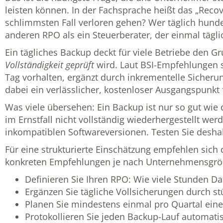
leisten können. In der Fachsprache heißt das „Reco
schlimmsten Fall verloren gehen? Wer täglich hunde
anderen RPO als ein Steuerberater, der einmal täglic
Ein tägliches Backup deckt für viele Betriebe den G
Vollständigkeit geprüft
wird. Laut BSI-Empfehlungen 
Tag vorhalten, ergänzt durch inkrementelle Sicheru
dabei ein verlässlicher, kostenloser Ausgangspunkt 
Was viele übersehen: Ein Backup ist nur so gut wie d
im Ernstfall nicht vollständig wiederhergestellt we
inkompatiblen Softwareversionen. Testen Sie deshal
Für eine strukturierte Einschätzung empfehlen sich
konkreten Empfehlungen je nach Unternehmensgrö
Definieren Sie Ihren RPO: Wie viele Stunden Dat
Ergänzen Sie tägliche Vollsicherungen durch st
Planen Sie mindestens einmal pro Quartal eine
Protokollieren Sie jeden Backup-Lauf automati