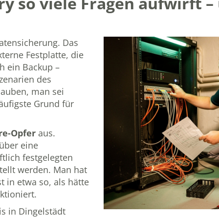
 so viele Fragen aufwirft –
atensicherung. Das
terne Festplatte, die
ch ein Backup –
zenarien des
lauben, man sei
äufigste Grund für
re-Opfer
aus.
 über eine
tlich festgelegten
tellt werden. Man hat
t in etwa so, als hätte
tioniert.
is in Dingelstädt