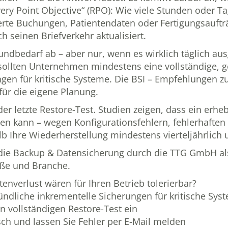
very Point Objective“ (RPO): Wie viele Stunden oder T
rte Buchungen, Patientendaten oder Fertigungsaufträ
h seinen Briefverkehr aktualisiert.
rundbedarf ab – aber nur, wenn es wirklich täglich au
sollten Unternehmen mindestens eine vollständige, g
ngen für kritische Systeme. Die
BSI – Empfehlungen z
für die eigene Planung.
er letzte Restore-Test. Studien zeigen, dass ein erheb
rden kann – wegen Konfigurationsfehlern, fehlerhafte
b Ihre Wiederherstellung mindestens vierteljährlich
 die
Backup & Datensicherung durch die TTG GmbH
al
ße und Branche.
enverlust wären für Ihren Betrieb tolerierbar?
ündliche inkrementelle Sicherungen für kritische Sys
n vollständigen Restore-Test ein
sch und lassen Sie Fehler per E-Mail melden