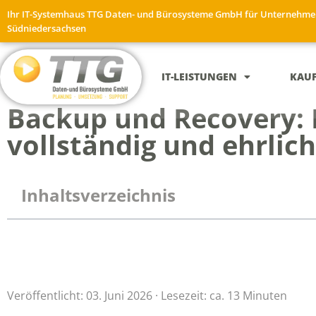
Ihr IT-Systemhaus TTG Daten- und Bürosysteme GmbH für Unternehme
Südniedersachsen
IT-LEISTUNGEN
KAU
Backup und Recovery: D
vollständig und ehrlic
Inhaltsverzeichnis
Veröffentlicht: 03. Juni 2026 · Lesezeit: ca. 13 Minuten