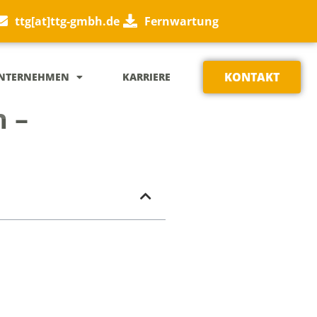
ttg[at]ttg-gmbh.de
Fernwartung
KONTAKT
NTERNEHMEN
KARRIERE
n –