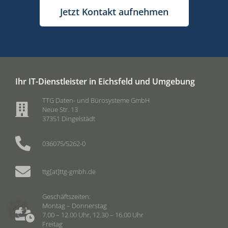
Jetzt Kontakt aufnehmen
Ihr IT-Dienstleister in Eichsfeld und Umgebung
TTG Daten- und Bürosysteme GmbH
Neue Str. 13
37351 Dingelstädt
036075/5262-0
ttg[at]ttg-gmbh.de
Geschäftszeiten:
Montag – Donnerstag
7.00 – 12.00 Uhr, 12.30 – 16.00 Uhr
Freitag