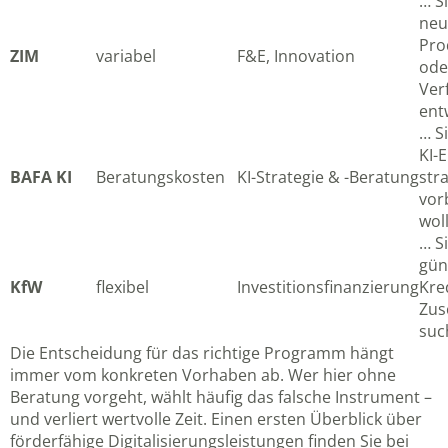
… Si
neu
Pro
ZIM
variabel
F&E, Innovation
ode
Ver
ent
… S
KI-
BAFA KI
Beratungskosten
KI-Strategie & -Beratung
str
vor
wol
… S
gün
KfW
flexibel
Investitionsfinanzierung
Kred
Zus
suc
Die Entscheidung für das richtige Programm hängt
immer vom konkreten Vorhaben ab. Wer hier ohne
Beratung vorgeht, wählt häufig das falsche Instrument –
und verliert wertvolle Zeit. Einen ersten Überblick über
förderfähige Digitalisierungsleistungen finden Sie bei