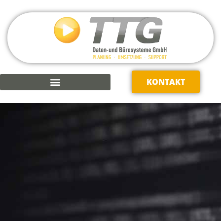
KONTAKT
KAUFMÄNNISCHE SOFTWARE