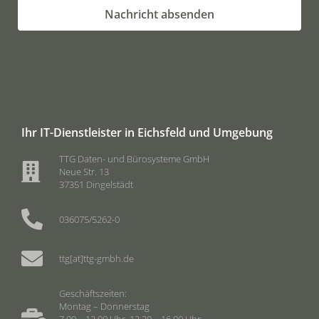
Nachricht absenden
Ihr IT-Dienstleister in Eichsfeld und Umgebung
TTG Daten- und Bürosysteme GmbH
Neue Str. 13
37351 Dingelstädt
036075/5262-0
ttg[at]ttg-gmbh.de
Geschäftszeiten:
Montag – Donnerstag