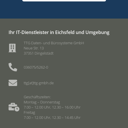
Ihr IT-Dienstleister in Eichsfeld und Umgebung
TTG Daten- und Bürosysteme GmbH
Neue Str. 13
37351 Dingelstädt
036075/5262-0
ttg[at]ttg-gmbh.de
Geschäftszeiten:
Montag – Donnerstag
7.00 – 12.00 Uhr, 12.30 – 16.00 Uhr
Freitag
7.00 – 12.00 Uhr, 12.30 – 14.45 Uhr