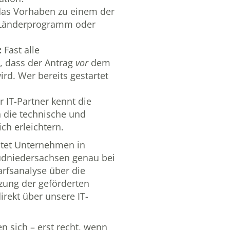
das Vorhaben zu einem der
 Länderprogramm oder
:
Fast alle
 dass der Antrag
vor
dem
rd. Wer bereits gestartet
r IT-Partner kennt die
 die technische und
ich erleichtern.
itet Unternehmen in
üdniedersachsen genau bei
rfsanalyse über die
ung der geförderten
irekt über unsere
IT-
en sich – erst recht, wenn