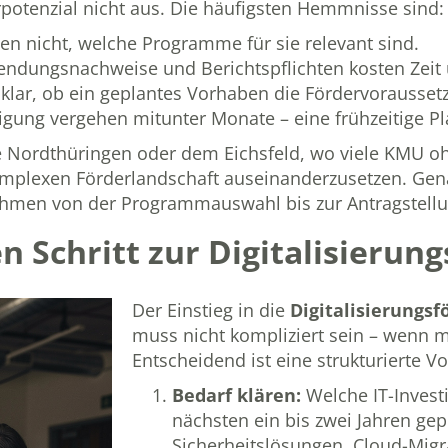
otenzial nicht aus. Die häufigsten Hemmnisse sind:
n nicht, welche Programme für sie relevant sind.
endungsnachweise und Berichtspflichten kosten Zeit
nklar, ob ein geplantes Vorhaben die Fördervoraussetz
gung vergehen mitunter Monate – eine frühzeitige Pla
 Nordthüringen oder dem Eichsfeld, wo viele KMU oh
r komplexen Förderlandschaft auseinanderzusetzen. Gena
hmen von der Programmauswahl bis zur Antragstellun
n Schritt zur Digitalisierun
Der Einstieg in die
Digitalisierungs
muss nicht kompliziert sein – wenn 
Entscheidend ist eine strukturierte 
Bedarf klären:
Welche IT-Investi
nächsten ein bis zwei Jahren gep
Sicherheitslösungen, Cloud-Migr