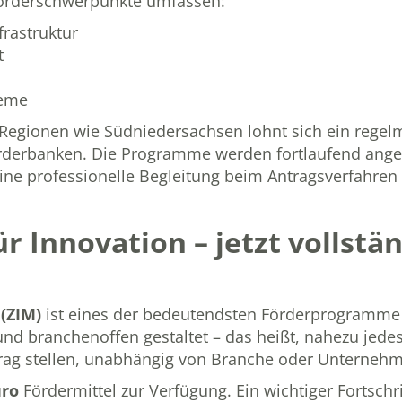
örderschwerpunkte umfassen:
frastruktur
t
teme
gionen wie Südniedersachsen lohnt sich ein regelmä
örderbanken. Die Programme werden fortlaufend angep
Eine professionelle Begleitung beim Antragsverfahren
ür Innovation – jetzt vollstän
(ZIM)
ist eines der bedeutendsten Förderprogramme
 und branchenoffen gestaltet – das heißt, nahezu je
rag stellen, unabhängig von Branche oder Unternehm
uro
Fördermittel zur Verfügung. Ein wichtiger Fortsch