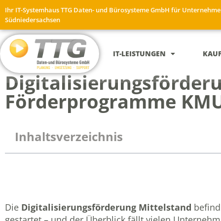
Ihr IT-Systemhaus TTG Daten- und Bürosysteme GmbH für Unternehme
Südniedersachsen
IT-LEISTUNGEN
KAU
Digitalisierungsförder
Förderprogramme KMU 
Inhaltsverzeichnis
Die
Digitalisierungsförderung Mittelstand
befind
gestartet – und der Überblick fällt vielen Unternehm