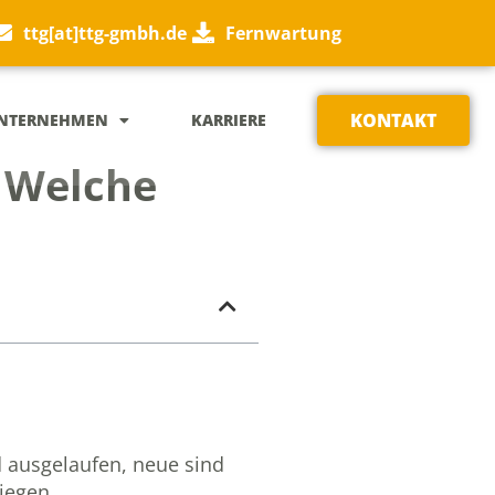
ttg[at]ttg-gmbh.de
Fernwartung
KONTAKT
NTERNEHMEN
KARRIERE
: Welche
ausgelaufen, neue sind
liegen.