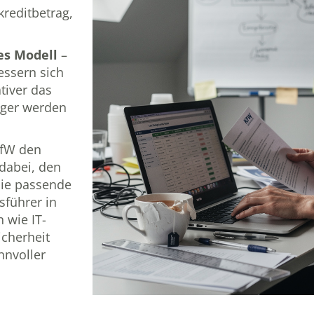
kreditbetrag,
es Modell
–
essern sich
tiver das
tiger werden
KfW den
t dabei, den
die passende
sführer in
 wie IT-
icherheit
nnvoller